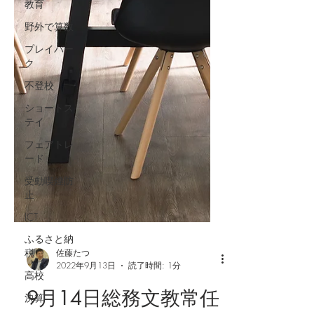
教育
野外で算数
プレイパー
ク
不登校
ショートス
テイ
フェアトレ
ード
受動喫煙防
止
ICT
ふるさと納
税
高校
佐藤たつ
2022年9月13日
読了時間: 1分
決算