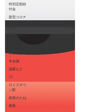
特別定額給
付金
新型コロナ
ウィルス感
染症
西当別風力
発電所
産業厚生常
任委員会
本会議
議案など
DX
ロイズタウ
ン駅
政策のたね
農業