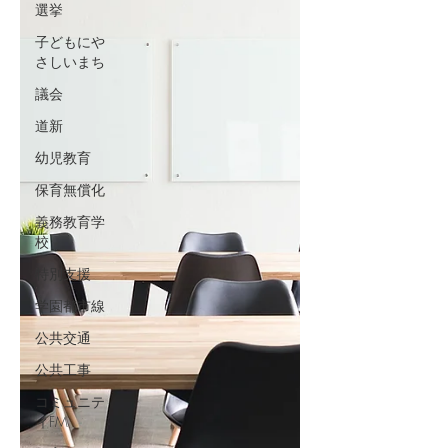
選挙
子どもにや
さしいまち
議会
道新
幼児教育
保育無償化
義務教育学
校
特別支援
学園都市線
公共交通
公共工事
コミュニテ
ィFM