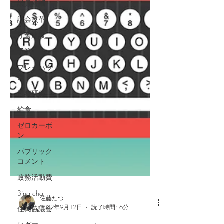
議員報酬
議会改革
庁舎建設
予算
プレイハウ
ス
視察研修
給食
ゼロカーボ
ン
パブリック
コメント
政務活動費
Bing chat
住民協議会