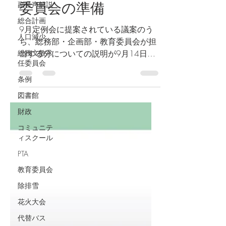
9月14日総務文教常任
副音声解説
総合計画
委員会の準備
人口減少
9月定例会に提案されている議案のう
総務文教常
ち、総務部・企画部・教育委員会が担
任委員会
当する分についての説明が9月14日の
条例
総務文教常任委員会で行われます。 と
図書館
いうことで、委員会でどんな質問をし
ようか準備をしています。 資料 委員
財政
会前の調べもの 一般会計補正予算（第
コミュニテ
3号）関係...
ィスクール
PTA
教育委員会
除排雪
花火大会
代替バス