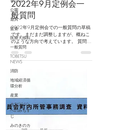
ヒグマ
佐藤たつ
公園
2022年9月12日
読了時間: 6分
遊具
2022年9月定例会一
監査
般質問
医療大移転
一般質問
2022年9月定例会での一般質問の草稿
です。まだまだ調整しますが、概ねこ
TOBETSU
NEWS
のような方向で考えています。 質問
答弁 振り返り 提出した質問要旨 質問
消防
の基礎となる政策パッケージ 草稿その
地域経済循
１ 議長の許可をいただきましたので、
環分析
通告に従い一般質問をいたします。...
産業
当別2050
へのみちす
じ
みのきのカ