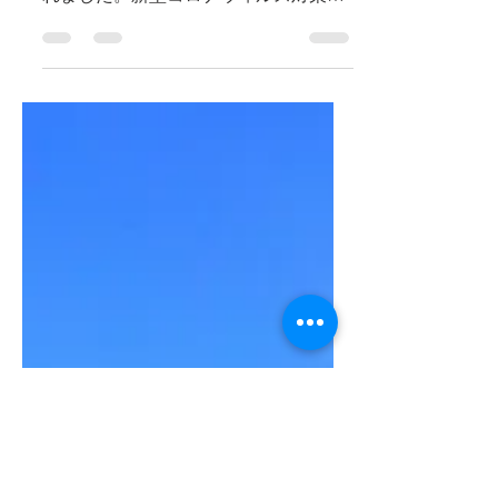
レ様式化などの改修
2022年9月7日の総務文教常任委員会
の所管事務調査が西当別小学校で行わ
れました。新型コロナウィルス対策の
交付金を利用して行われた西当別小学
校のトイレ洋式化、玄関ドアの改修、
網戸設置（西当別中学校も同時に実
施）の様子を確認するためです。 トイ
レ洋式化 玄関改修...