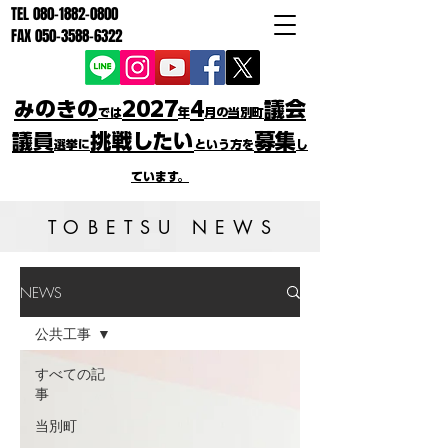
TEL
080-1882-0800
FAX
050-3588-6322
みのきの
2027
4
議会
では
年
月の当別町
議員
挑戦したい
募集
選挙に
という方を
し
ています。
TOBETSU NEWS
NEWS
公共工事
すべての記
事
当別町