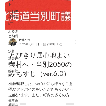
ド
受動喫
煙防止
ICT
ふるさ
と納税
高校
佐藤たつ
決算
2025年5月13日
読了時間: 15分
副音声
とびきり居心地よい
解説
総合計
農村へ・当別2050の
画
みちすじ（ver.6.0）
人口減
少
先日掲載した、ver.5.0にも様々なご意
総務文
見やアドバイスをいただきありがとう
教常任
ございます。また、町内の多くの方に
委員会