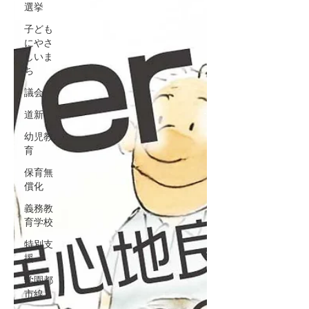
選挙
子ども
にやさ
しいま
ち
議会
道新
幼児教
育
保育無
償化
義務教
育学校
特別支
援
学園都
市線