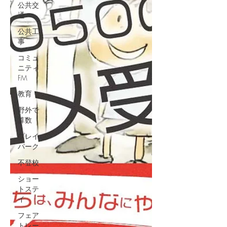
公共交
通
公共工
事
コミュ
ニティ
FM
教育
野外で
算数
プレイ
パーク
不登校
ショー
トステ
イ
フェア
トレー