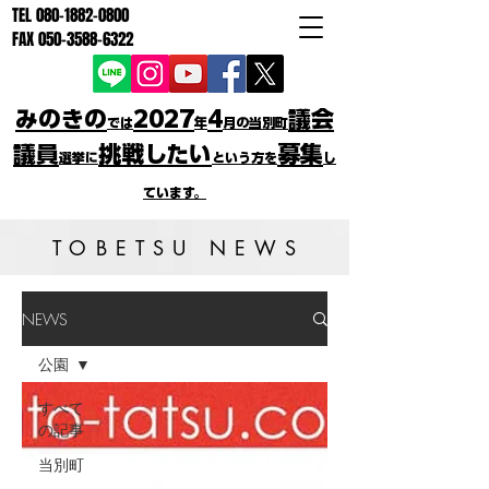
TEL
080-1882-0800
FAX
050-3588-6322
みのきの
2027
4
議会
では
年
月の当別町
議員
挑戦したい
募集
選挙に
という方を
し
ています。
TOBETSU NEWS
NEWS
公園
すべて
の記事
当別町