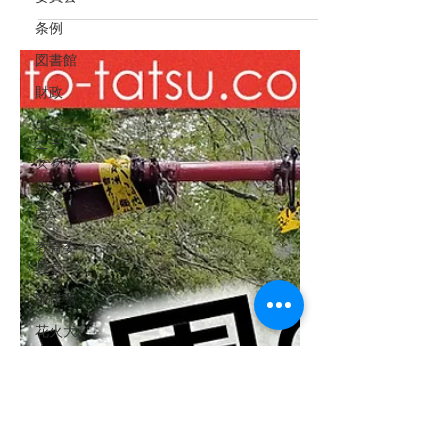
ご協力いただきヒアリングした「こう
条例
なれば、もっと暮らしやすくなるよ」
図書館
というお話も踏まえて、ver.6.0を作成
しました。...
財政
コミュ
ニティ
スクー
ル
PTA
教育委
員会
除排雪
花火大
会
代替バ
ス
特別定