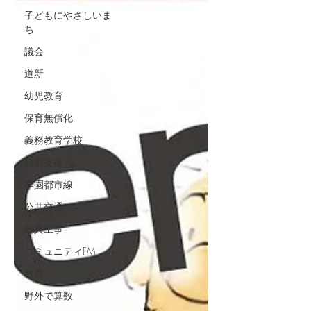
子どもにやさしいま
ち
議会
道新
幼児教育
保育無償化
義務教育学校
特別支援
学園都市線
公共交通
公共工事
コミュニティFM
教育
野外で算数