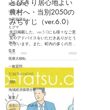
2025年5月13日
読了時間: 15分
政務活動費
Bing chat
とびきり居心地よい
住民協議会
農村へ・当別2050の
ヒグマ
みちすじ（ver.6.0）
公園
遊具
先日掲載した、ver.5.0にも様々なご意
見やアドバイスをいただきありがとう
監査
ございます。また、町内の多くの方に
医療大移転
ご協力いただきヒアリングした「こう
一般質問
なれば、もっと暮らしやすくなるよ」
というお話も踏まえて、ver.6.0を作成
TOBETSU NEWS
しました。...
消防
地域経済循環分析
産業
当別2050へのみち