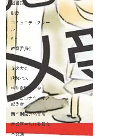
図書館
財政
コミュニティスクー
ル
PTA
教育委員会
除排雪
花火大会
代替バス
特別定額給付金
新型コロナウィルス
感染症
西当別風力発電所
産業厚生常任委員会
本会議