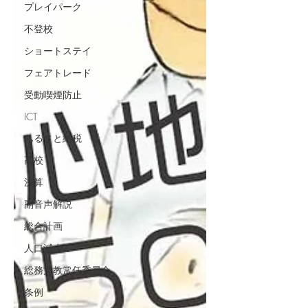
プレイパーク
不登校
ショートステイ
フェアトレード
受動喫煙防止
ICT
ふるさと納税
高校
決算
副音声解説
総合計画
人口減少
総務文教常任委員会
条例