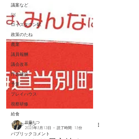
議案など
DX
ロイズタウン駅
政策のたね
農業
議員報酬
議会改革
庁舎建設
予算
プレイハウス
視察研修
給食
ゼロカーボン
パブリックコメント
佐藤たつ