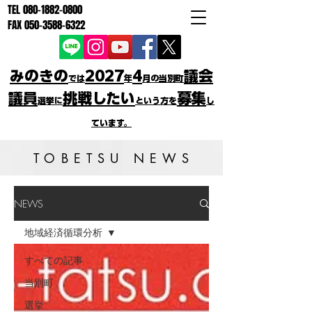
TEL
080-1882-0800
FAX
050-3588-6322
みのきの
2027
4
議会
では
年
月の当別町
議員
挑戦したい
募集
選挙に
という方を
し
ています。
TOBETSU NEWS
NEWS
地域経済循環分析
すべての記事
当別町
選挙