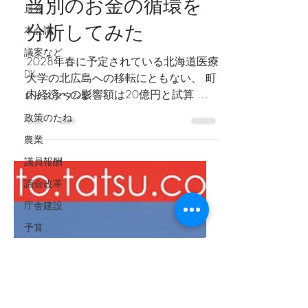
員会
佐藤たつ
2025年4月8日
読了時間: 5分
本会議
議案など
当別のお金の循環を
DX
分析してみた
ロイズタウン駅
2028年春に予定されている北海道医療
政策のたね
大学の北広島への移転にともない、 町
農業
内経済への影響額は20億円と試算 さ
議員報酬
れています（当別町役場試算）。20億
円ってどれくらいの影響なのか。それ
議会改革
を知るためには、 まずは当別の経済が
庁舎建設
どれくらいの規模でどんな構造なのか
予算
を知らないと。...
プレイハウス
視察研修
給食