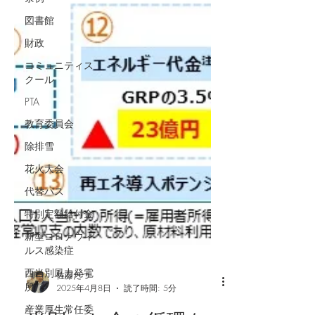
図書館
財政
コミュニティス
クール
PTA
教育委員会
除排雪
花火大会
代替バス
特別定額給付金
新型コロナウィ
ルス感染症
西当別風力発電
所
産業厚生常任委