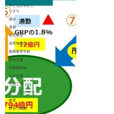
子どもにやさし
いまち
議会
道新
幼児教育
保育無償化
義務教育学校
特別支援
学園都市線
公共交通
公共工事
コミュニティFM
教育
野外で算数