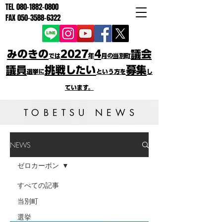
TEL
080-1882-0800
FAX
050-3588-6322
みのきの
2027
4
議会
では
年
月の当別町
議員
挑戦したい
募集
選挙に
という方を
し
ています。
TOBETSU NEWS
NEWS
ゼロカーボン
すべての記事
当別町
選挙