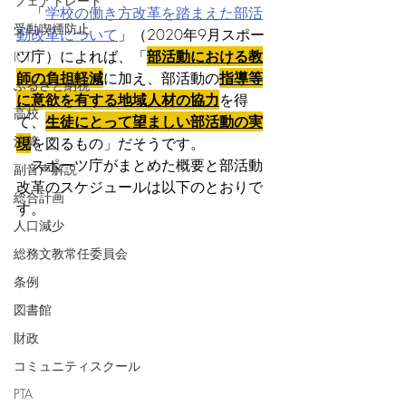
フェアトレード
　「
学校の働き方改革を踏まえた部活
受動喫煙防止
動改革について
」（2020年9月スポー
ツ庁）によれば、「
部活動における教
ICT
師の負担軽減
に加え、部活動の
指導等
ふるさと納税
に意欲を有する地域人材の協力
を得
高校
て、
生徒にとって望ましい部活動の実
決算
現
を図るもの」だそうです。
　スポーツ庁がまとめた概要と部活動
副音声解説
改革のスケジュールは以下のとおりで
総合計画
す。
人口減少
総務文教常任委員会
条例
図書館
財政
コミュニティスクール
PTA