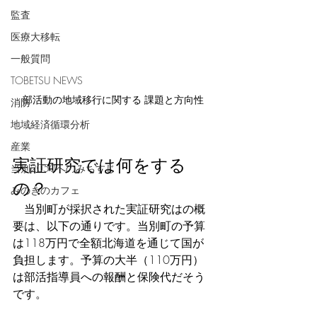
監査
医療大移転
一般質問
TOBETSU NEWS
部活動の地域移行に関する 課題と方向性
消防
地域経済循環分析
産業
実証研究では何をする
当別2050へのみちすじ
の？
みのきのカフェ
　当別町が採択された実証研究はの概
要は、以下の通りです。当別町の予算
は118万円で全額北海道を通じて国が
負担します。予算の大半（110万円）
は部活指導員への報酬と保険代だそう
です。