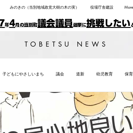
みのきの（当別地域政党大樹の木の実）
役場庁舎建設
More
7
4
議会議員
挑戦したい
年
月の当別町
選挙に
TOBETSU NEWS
子どもにやさしいまち
議会
道新
幼児教育
保育
共交通
公共工事
コミュニティFM
教育
野外で算
フェアトレード
受動喫煙防止
ICT
ふるさと納税