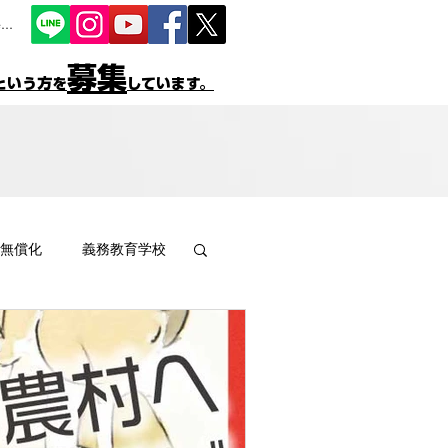
...
募集
という方を
しています。
無償化
義務教育学校
数
プレイパーク
高校
決算