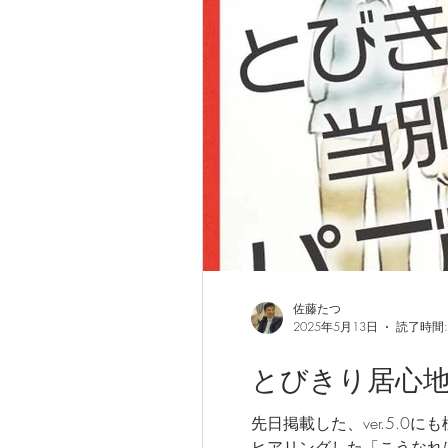
副音声解説
総合計画
人
佐藤たつ
2025年5月13日
読了時間:
とびきり居心地よ
先日掲載した、ver.5.
ヒアリングした「こうなれば