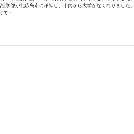
会福祉学部が北広島市に移転し、市内から大学がなくなりました
:...
にやさしいまちは、みんなにや
北海道石狩郡当別町
元町議会議員 佐藤 たつ
TEL 080-1882-0800
Mail
call@sato-tatsu.com