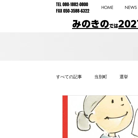
TEL 080-1882-0800
HOME
NEWS
FAX 050-3588-6322
みのきの
202
では
すべての記事
当別町
選挙
特別支援
学園都市線
公
不登校
ショートステイ