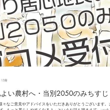
口減少
総務文教常任委員会
条例
図書館
 15分
い農村へ・当別2050のみちすじ（ve
0にも様々なご意見やアドバイスをいただきありがとうございます
、もっと暮らしやすくなるよ」というお話も踏まえて、ver.6.0