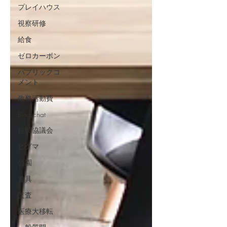
プレイハウス
視察研修
給食
ゼロカーボン
パブリックコ
メント
政務活動費
Bing chat
住民協議会
ヒグマ
公園
遊具
監査
医療大移転