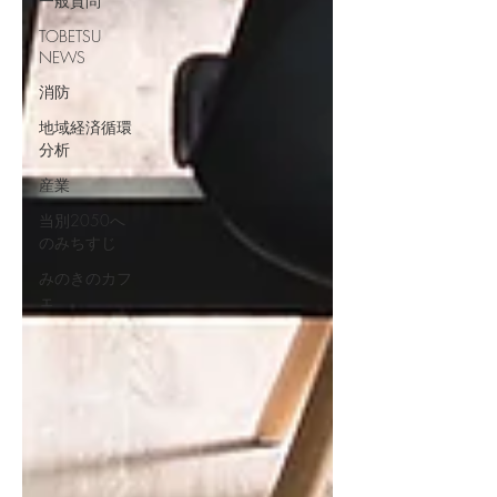
一般質問
TOBETSU
NEWS
消防
地域経済循環
分析
産業
当別2050へ
のみちすじ
みのきのカフ
ェ