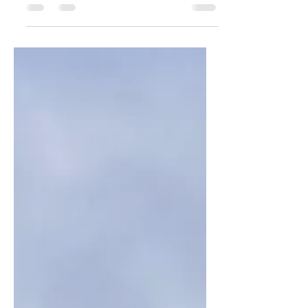
で、2022年春ダイヤ改正の概要が公表
されました。 ロイズタウン駅には約9
割の列車が停車 当別町関係では、あい
の里公園駅～石狩太美駅間にロイズタ
ウン駅が開業します。ロイズタウン駅
には全体の約9割の列車が停車する計
画とのことです。...