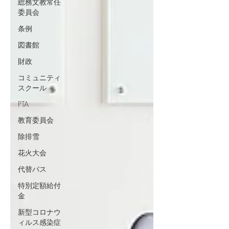
総務文教常任
委員会
条例
図書館
財政
コミュニティ
スクール
PTA
教育委員会
除排雪
花火大会
代替バス
特別定額給付
金
新型コロナウ
ィルス感染症