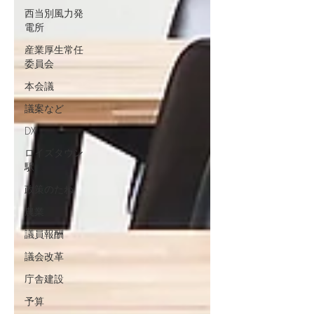
西当別風力発
電所
産業厚生常任
委員会
本会議
議案など
DX
ロイズタウン
駅
政策のたね
農業
議員報酬
議会改革
庁舎建設
予算