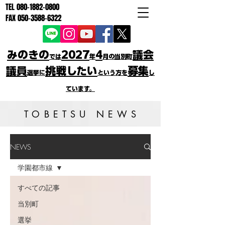
TEL
080-1882-0800
FAX
050-3588-6322
みのきの
2027
4
議会
では
年
月の当別町
議員
挑戦したい
募集
選挙に
という方を
し
ています。
TOBETSU NEWS
NEWS
学園都市線
すべての記事
当別町
選挙