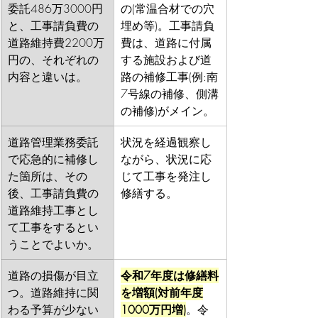
委託486万3000円
の(常温合材での穴
と、工事請負費の
埋め等)。工事請負
道路維持費2200万
費は、道路に付属
円の、それぞれの
する施設および道
内容と違いは。
路の補修工事(例:南
7号線の補修、側溝
の補修)がメイン。
道路管理業務委託
状況を経過観察し
で応急的に補修し
ながら、状況に応
た箇所は、その
じて工事を発注し
後、工事請負費の
修繕する。
道路維持工事とし
て工事をするとい
うことでよいか。
道路の損傷が目立
令和7年度は修繕料
つ。道路維持に関
を増額(対前年度
わる予算が少ない
1000万円増)
。令