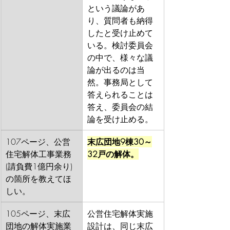
という議論があ
り、質問者も納得
したと受け止めて
いる。検討委員会
の中で、様々な議
論が出るのは当
然。事務局として
答えられることは
答え、委員会の結
論を受け止める。
107ページ、公営
末広団地9棟30～
住宅解体工事業務
32戸の解体。
(請負費1億円余り)
の箇所を教えてほ
しい。
105ページ、末広
公営住宅解体実施
団地の解体実施業
設計は、同じ末広