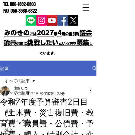
TEL
080-1882-0800
FAX
050-3588-6322
みのきの
2027
4
議会
では
年
月の当別町
議員
挑戦したい
募集
選挙に
という方を
し
ています。
記事
すべての記事
佐藤たつ
すべての記事
2025年3月24日
読了時間: 25分
令和7年度予算審査2日目
当別町
（土木費・災害復旧費・教
選挙
子どもにやさしいまち
育費・職員費・公債費・予
議会
備費・歳入・特別会計・企