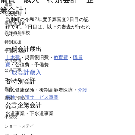
道新
業会計）
幼児教育
当別町の令和7年度予算審査2日目の記
保育無償化
録です。2日目は、以下の審査が行われ
義務教育学校
ました。
特別支援
一般会計歳出
学園都市線
土木費
・災害復旧費・
教育費
・
職員
公共交通
費
・公債費・予備費
公共工事
一般会計歳入
コミュニティFM
各特別会計
教育
国民健康保険・後期高齢者医療・
介護
保険
・
介護サービス事業
野外で算数
公営企業会計
プレイパーク
水道事業・下水道事業
不登校
ショートステイ