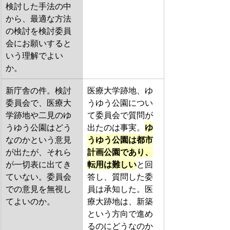
検討した手法の中
から、最適な方法
の検討を検討委員
会にお願いすると
いう理解でよい
か。
新庁舎の件。検討
医療大学跡地、ゆ
委員会で、医療大
うゆう公園につい
学跡地や二見のゆ
て委員会で質問が
うゆう公園はどう
出たのは事実。
ゆ
なのかという意見
うゆう公園は都市
が出たが、それら
計画公園であり、
が一切表に出てき
転用は難しい
と回
ていない。委員会
答し、質問した委
での意見を無視し
員は承知した。医
てよいのか。
療大跡地は、新築
という方向で進め
るのにどうなのか