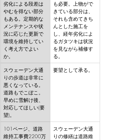
劣化による段差は
も必要。上物がで
やむを得ない部分
きている部分は、
もある。定期的な
それも含めてきち
メンテナンスや状
んとした施工を
況に応じた更新で
し、経年劣化によ
環境を維持してい
るガタツキは状況
く考え方でよい
を見ながら補修す
か。
る。
スウェーデン大通
要望として承る。
りの歩道は非常に
悪くなっている。
道路もでこぼこ。
早めに雪解け後、
対応してほしい(要
望)。
101ページ、道路
スウェーデン大通
維持工事費2200万
りの修繕は道路維