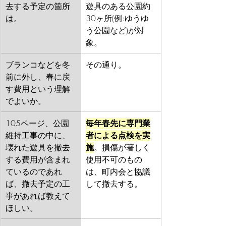
去する予定の箇所
遊具のある公園約
は。
30ヶ所(例:ゆうゆ
う公園など)が対
象。
ブランコなどを冬
その通り。
前に外し、春に戻
す費用という理解
でよいか。
105ページ、公園
毎年春先に専門業
維持工事の中に、
者による点検を実
壊れた遊具を撤去
施
。損傷が著しく
する費用が含まれ
使用不可のもの
ているのであれ
は、町内会と協議
ば、撤去予定の工
して撤去する。
事があれば教えて
ほしい。