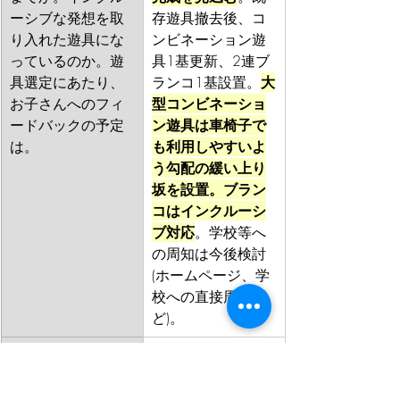
ーシブな発想を取
存遊具撤去後、コ
り入れた遊具にな
ンビネーション遊
っているのか。遊
具1基更新、2連ブ
具選定にあたり、
ランコ1基設置。
大
お子さんへのフィ
型コンビネーショ
ードバックの予定
ン遊具は車椅子で
は。
も利用しやすいよ
う勾配の緩い上り
坂を設置。ブラン
コはインクルーシ
ブ対応
。学校等へ
の周知は今後検討
(ホームページ、学
校への直接周知な
ど)。
本格的に使えるの
工事終了後の使用
は1年先の春から
可否は、工事実施
か。雪が降るまで
してみないとわか