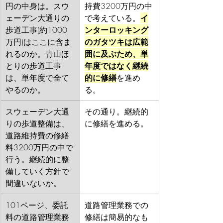
円の中身は。スウ
持費3200万円の中
ェーデン大通りの
で考えている。
イ
歩道工事(約1000
ンターロッキング
万円)はここに含ま
のガタツキは広範
れるのか。青山ほ
囲に及ぶため、単
とりの歩道工事
年度ではなく継続
は、単年度で全て
的に修繕
を進め
やるのか。
る。
スウェーデン大通
その通り。継続的
りの歩道整備は、
に修繕を進める。
道路維持費の修繕
料3200万円の中で
行う。継続的に整
備していく方針で
間違いないか。
101ページ、委託
道路管理業務での
料の道路管理業務
修繕は簡易的なも