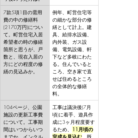
7款5項1目の需用
例年、町営住宅等
費の中の修繕料
の細かな部分の修
(2170万円)につい
繕として計上。建
て。町営住宅入居
具、給排水設備、
希望者の時の修繕
内外装、ガス設
箇所と思うが、戸
備、電気設備、軒
数と、現在入居の
下など多岐にわた
方にどの程度の修
る。住んでいると
繕の見込みか。
ころ、空き家で直
せば住めるところ
の全体的な修繕
料。
104ページ、公園
工事は議決後(7月
施設の更新工事費
頃)に着手、遊具作
について。工事期
成に3ヶ月程度要す
間はいつからいつ
るため、
11月頃の
までか。インクル
完成を見込む
。既