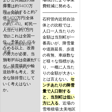
監査
排雪は約9400万
費軽減に努める。
円。合計すると約7
医療大移転
億5400万円(全体
石狩管内近郊自治
一般質問
の約5.4%)。町民一
体との比較では、
TOBETSU NEWS
人当たり約5万円
人口一人当たりの
で、これは全国一
消防
金額は当別町が一
位。予算の5.4%を
番高いが、降雪量
地域経済循環分析
占める以上、改善
や道路延長、歩道
産業
の努力が必要。当
の有無、車線数な
別モデルは立派だ
当別2050へのみちすじ
ど様々な指標があ
が、排雪場所や輸
り、一概に人当た
みのきのカフェ
送効率も考え、安
りの金額が大きい
全な除排雪にして
とは言えない。
セ
いく考えはない
ンチあたりの降雪
か。
量で人口割する
と、当別町は低い
方に入る
。近場の
雪堆積場(太美地区