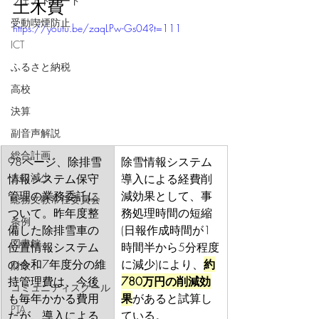
フェアトレード
土木費
受動喫煙防止
https://youtu.be/zaqLPw-Gs04?t=111
ICT
ふるさと納税
高校
決算
副音声解説
総合計画
98ページ、除排雪
除雪情報システム
人口減少
情報システム保守
導入による経費削
管理の業務委託に
減効果として、事
総務文教常任委員会
ついて。昨年度整
務処理時間の短縮
条例
備した除排雪車の
(日報作成時間が1
図書館
位置情報システム
時間半から5分程度
の令和7年度分の維
に減少)により、
約
財政
持管理費は、今後
780万円の削減効
コミュニティスクール
も毎年かかる費用
果
があると試算し
PTA
だが、導入による
ている。