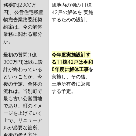
務委託(2300万
団地内の別の11棟
円)、公営住宅残置
42戸の解体を 実施
物撤去業務委託契
するための設計。
約案は、今の解体
業務に関わる部分
か。
最初の質問(1億
今年度実施設計す
300万円)は既に設
る11棟42戸は令和
計が終わっている
8年度に解体工事
を
ということか。今
実施し、その後、
後の予定、全体の
土地所有者に返却
流れは。当別町で
する予定。
最も古い公営団地
であり、町のイメ
ージを上げていく
上で、リニューア
ルが必要な箇所。
今後の考え方は。