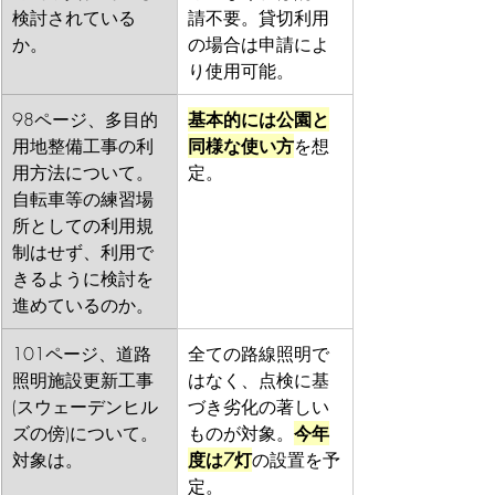
検討されている
請不要。貸切利用
か。
の場合は申請によ
り使用可能。
98ページ、多目的
基本的には公園と
用地整備工事の利
同様な使い方
を想
用方法について。
定。
自転車等の練習場
所としての利用規
制はせず、利用で
きるように検討を
進めているのか。
101ページ、道路
全ての路線照明で
照明施設更新工事
はなく、点検に基
(スウェーデンヒル
づき劣化の著しい
ズの傍)について。
ものが対象。
今年
対象は。
度は7灯
の設置を予
定。