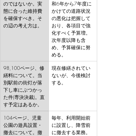
のではないか。実
和6年から7年度に
態に合った維持費
かけての道路状況
を確保すべき。そ
の悪化は把握して
の辺の考え方は。
おり、各項目で強
化すべく予算増。
次年度以降も含
め、予算確保に努
める。
98,100ページ、修
現在修繕されてい
繕料について。当
ないが、今後検討
別駅前の街灯が落
する。
下し車にぶつかっ
た件(専決決裁)。直
す予定はあるか。
104ページ、児童
毎年、利用開始前
公園の遊具設置・
に設置し、降雪前
撤去について。撤
に撤去する業務。