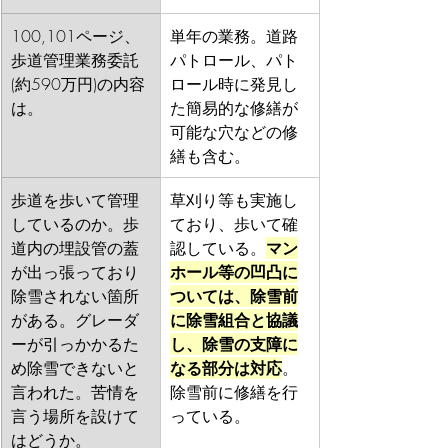
100,101ページ、
単年の業務。道路
歩道管理業務委託
パトロール、パト
(約590万円)の内容
ロール時に発見し
は。
た簡易的な修繕が
可能な穴などの修
繕も含む。
歩道を歩いて管理
草刈り等も実施し
しているのか。歩
ており、歩いて確
道内の埋設管の蓋
認している。
マン
が出っ張っており
ホール等の凹凸に
除雪されない箇所
ついては、除雪前
がある。グレーダ
に除雪組合と協議
ーが引っかかるた
し、除雪の支障に
め除雪できないと
なる部分は対応
。
言われた。苦情を
除雪前に修繕を行
言う場所を設けて
っている。
はどうか。