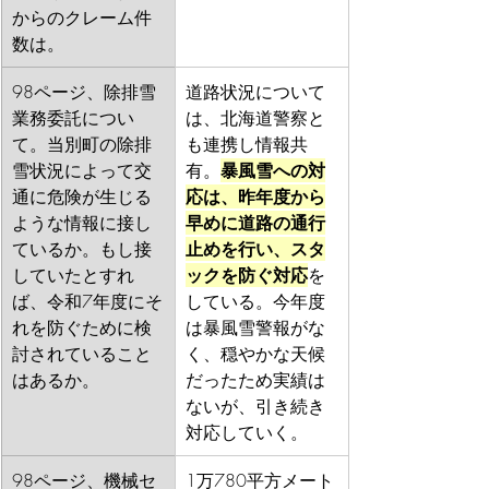
からのクレーム件
数は。
98ページ、除排雪
道路状況について
業務委託につい
は、北海道警察と
て。当別町の除排
も連携し情報共
雪状況によって交
有。
暴風雪への対
通に危険が生じる
応は、昨年度から
ような情報に接し
早めに道路の通行
ているか。もし接
止めを行い、スタ
していたとすれ
ックを防ぐ対応
を
ば、令和7年度にそ
している。今年度
れを防ぐために検
は暴風雪警報がな
討されていること
く、穏やかな天候
はあるか。
だったため実績は
ないが、引き続き
対応していく。
98ページ、機械セ
1万780平方メート