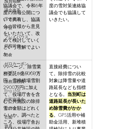
議員報酬
協議会で、令和6年
度の雪対策連絡協
議会改革
度の情報公開につ
議会でも協議して
いて共有し、協議
いきたい。
庁舎建設
会の皆様から意見
予算
をいただいて、改
プレイハウス
めて検討していく
視察研修
という理解でよい
か。
給食
ゼロカーボン
99ページ、除雪業
直接経費につい
パブリックコメント
務委託6億6000万
て。除排雪の比較
円、雪堆積場雪割
対象は降雪量や道
政務活動費
2900万円に加え
路延長なども指標
Bing chat
て、役場庁舎を含
となる。
当別町は
住民協議会
む公共施設の除排
道路延長が長いた
雪の金額はどれく
め除雪費がかか
ヒグマ
らいか。調べたと
る
。GPS活用や補
公園
ころ、役場庁舎お
助金活用、新堆積
遊具
よび公共施設の除
場検討により事業