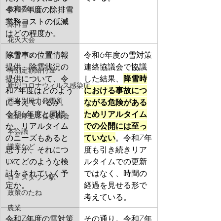
令和7年度の除排雪
教育委員会
業務コストの低減
除排雪
はどの程度か。
花火大会
除雪車の位置情報
令和6年度の雪対策
代替バス
提供、除雪状況の
連絡協議会で協議
特別定額給付金
提供について、令
した結果、
降雪時
新型コロナウィルス感染症
和7年度はどのよう
における事故につ
西当別風力発電所
に考えているか。
ながる危険がある
令和6年度と同様
ためリアルタイム
産業厚生常任委員会
か。リアルタイム
での公開には至っ
本会議
のニーズもあると
ていない
。令和7年
議案など
思うが、それにつ
度も引き続きリア
いてどのような検
ルタイムでの更新
DX
討をされていく予
ではなく、時間の
ロイズタウン駅
定か。
経過を見せる形で
政策のたね
考えている。
農業
令和7年度の雪対策
その通り。令和7年