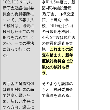
102,103ページ、
令和4,5年度に、新
新庁舎建設検討委
築+既存施設活用
員会の委員報酬に
(現庁舎、白樺交流
ついて。広報手法
館、旧当別中学
の検討は、過去に
校、NTT当別ビル)
検討した全ての選
の分散化を検討。
択肢を含めて行う
令和5年度は現庁舎
のか、一つの手法
の耐震化調査を実
に絞って行うの
施。
これまでの調
か。
査を踏まえ、新年
度検討委員会で分
散化の検討も行
う
。
現庁舎の耐震補強
そのような認識の
は費用対効果の面
もと、検討委員会
で効率が悪いた
で議論を進める。
め、新しい庁舎に
する方向。過去に