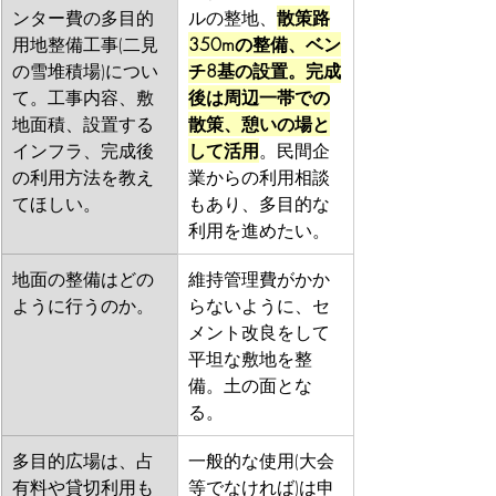
ンター費の多目的
ルの整地、
散策路
用地整備工事(二見
350mの整備、ベン
の雪堆積場)につい
チ8基の設置。完成
て。工事内容、敷
後は周辺一帯での
地面積、設置する
散策、憩いの場と
インフラ、完成後
して活用
。民間企
の利用方法を教え
業からの利用相談
てほしい。
もあり、多目的な
利用を進めたい。
地面の整備はどの
維持管理費がかか
ように行うのか。
らないように、セ
メント改良をして
平坦な敷地を整
備。土の面とな
る。
多目的広場は、占
一般的な使用(大会
有料や貸切利用も
等でなければ)は申