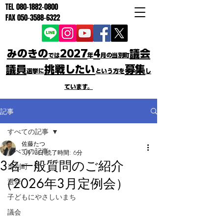
TEL
080-1882-0800
FAX
050-3588-6322
みのきの
2027
4
議会
では
年
月の当別町
議員
挑戦したい
募集
選挙に
という方を
し
ています。
記事
すべての記事
佐藤たつ
すべての記事
3月13日
読了時間: 6分
3名一般質問のご紹介
当別町
（2026年3月定例会）
選挙
子どもにやさしいまち
議会