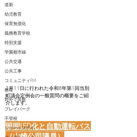
道新
幼児教育
保育無償化
義務教育学校
特別支援
学園都市線
公共交通
公共工事
コミュニティFM
3月11日に行われた令和8年第1回当別
教育
町議会定例会の一般質問の概要をご紹
野外で算数
介します。
プレイパーク
不登校
照明LED化と自動運転バス
ショートステイ
（山崎公司議員）