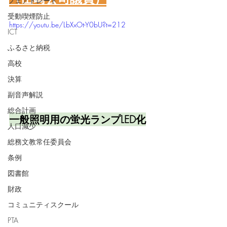
フェアトレード
受動喫煙防止
https://youtu.be/LbXxOt-Y0bU?t=212
ICT
ふるさと納税
高校
決算
副音声解説
総合計画
一般照明用の蛍光ランプLED化
人口減少
総務文教常任委員会
条例
図書館
財政
コミュニティスクール
PTA