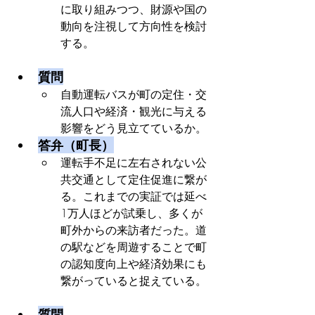
に取り組みつつ、財源や国の
動向を注視して方向性を検討
する。
質問
自動運転バスが町の定住・交
流人口や経済・観光に与える
影響をどう見立てているか。
答弁（町長）
運転手不足に左右されない公
共交通として定住促進に繋が
る。これまでの実証では延べ
1万人ほどが試乗し、多くが
町外からの来訪者だった。道
の駅などを周遊することで町
の認知度向上や経済効果にも
繋がっていると捉えている。
質問