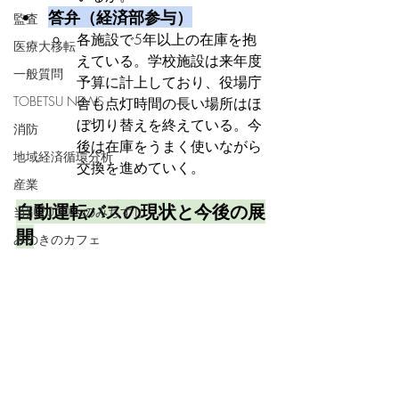
答弁（経済部参与）
監査
各施設で5年以上の在庫を抱
医療大移転
えている。学校施設は来年度
一般質問
予算に計上しており、役場庁
TOBETSU NEWS
舎も点灯時間の長い場所はほ
ぼ切り替えを終えている。今
消防
後は在庫をうまく使いながら
地域経済循環分析
交換を進めていく。
産業
自動運転バスの現状と今後の展
当別2050へのみちすじ
開
みのきのカフェ