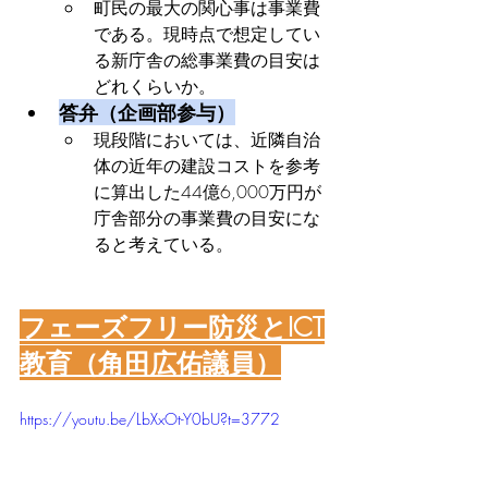
町民の最大の関心事は事業費
である。現時点で想定してい
る新庁舎の総事業費の目安は
どれくらいか。
答弁（企画部参与）
現段階においては、近隣自治
体の近年の建設コストを参考
に算出した44億6,000万円が
庁舎部分の事業費の目安にな
ると考えている。
フェーズフリー防災とICT
教育（角田広佑議員）
https://youtu.be/LbXxOt-Y0bU?t=3772