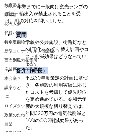
教育委員会
2027年末までに一般向け蛍光ランプの
製造・輸出入が禁止されることを受
除排雪
け、町の対応を問いました。
花火大会
代替バス
質問
特別定額給付金
学校や公共施設、街路灯など
のLED化への切り替え計画やコ
新型コロナウィルス感染症
スト削減効果はどうなってい
西当別風力発電所
るか。
産業厚生常任委員会
答弁（町長）
平成30年度策定の計画に基づ
本会議
き、各施設の利用実績に応じ
議案など
たコストを考慮して優先順位
DX
を定め進めている。令和元年
ロイズタウン駅
度の大規模な切り替えでは、
年間320万円の電気代削減と
政策のたね
100tのCO2削減効果があっ
農業
た。