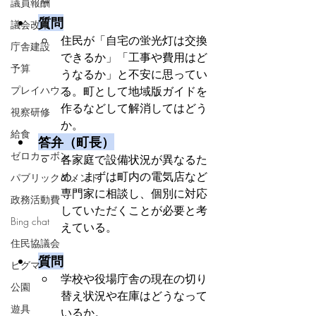
議員報酬
質問
議会改革
住民が「自宅の蛍光灯は交換
庁舎建設
できるか」「工事や費用はど
予算
うなるか」と不安に思ってい
プレイハウス
る。町として地域版ガイドを
作るなどして解消してはどう
視察研修
か。
給食
答弁（町長）
ゼロカーボン
各家庭で設備状況が異なるた
め、まずは町内の電気店など
パブリックコメント
専門家に相談し、個別に対応
政務活動費
していただくことが必要と考
Bing chat
えている。
住民協議会
質問
ヒグマ
学校や役場庁舎の現在の切り
公園
替え状況や在庫はどうなって
遊具
いるか。