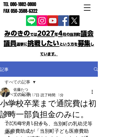
TEL
080-1882-0800
FAX
050-3588-6322
みのきの
2027
4
議会
では
年
月の当別町
議員
挑戦したい
募集
選挙に
という方を
し
ています。
記事
すべての記事
佐藤たつ
すべての記事
2020年6月17日
読了時間: 1分
小学校卒業まで通院費は初
当別町
診時一部負担金のみに。
選挙
子どもにやさしいまち
2020年8月1日から、当別町の乳幼児等
医療費助成が「当別町子ども医療費助
議会