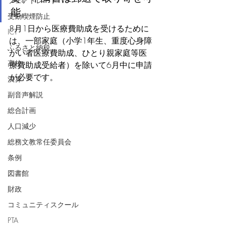
フェアトレード
能。
受動喫煙防止
8月1日から医療費助成を受けるために
ICT
は、一部家庭（小学1年生、重度心身障
ふるさと納税
がい者医療費助成、ひとり親家庭等医
高校
療費助成受給者）を除いて6月中に申請
が必要です。
決算
副音声解説
総合計画
人口減少
総務文教常任委員会
条例
図書館
財政
コミュニティスクール
PTA