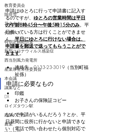
教育委員会
申請はゆとろに行って申請書に記入す
除排雪
るのですが、
ゆとろの営業時間は平日
花火大会
の午前8時45分〜午後5時15分のみ
。平
日働いている方は行くことができませ
代替バス
ん。
平日にゆとろに行けない場合は、
特別定額給付金
申請書を郵送で送ってもらうことがで
新型コロナウィルス感染症
きます
。
西当別風力発電所
連絡先　0133-23-3019（当別町福
産業厚生常任委員会
祉係）
本会議
申請に必要なもの
議案など
印鑑
DX
お子さんの保険証コピー
ロイズタウン駅
なんで申請がいるんだろう？とか、平
政策のたね
日昼間に役所に行かないと申請できな
農業
い（電話で問い合わせたら個別対応で