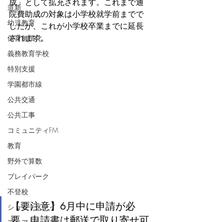
成」として拡充されます。これまで通
道新
院費助成の対象は小学校就学前までで
幼児教育
したが、これが小学校卒業までに延長
されます。
保育無償化
義務教育学校
特別支援
学園都市線
公共交通
公共工事
コミュニティFM
教育
野外で算数
プレイパーク
不登校
【要注意】6月中に申請が必
ショートステイ
要。申請書は郵送で取り寄せ可