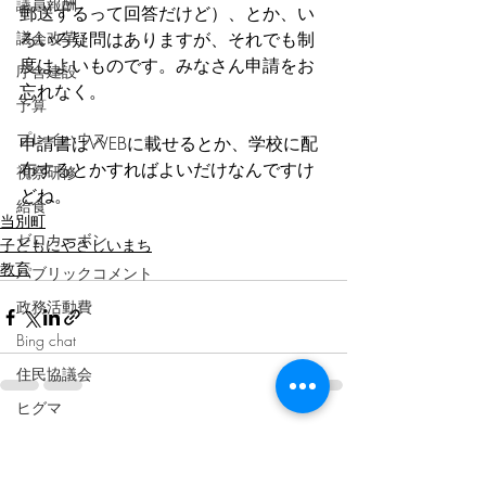
議員報酬
郵送するって回答だけど）、とか、い
議会改革
ろいろ疑問はありますが、それでも制
度はよいものです。みなさん申請をお
庁舎建設
忘れなく。
予算
プレイハウス
申請書はWEBに載せるとか、学校に配
布するとかすればよいだけなんですけ
視察研修
どね。
給食
当別町
ゼロカーボン
子どもにやさしいまち
教育
パブリックコメント
政務活動費
Bing chat
住民協議会
ヒグマ
最新記事
すべて表示
公園
遊具