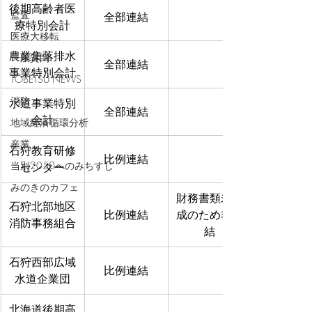
後期高齢者医
監査
全部連結
療特別会計
医療大移転
農業集落排水
一般質問
全部連結
事業特別会計
TOBETSU NEWS
消防
水道事業特別
全部連結
会計
地域経済循環分析
産業
石狩教育研修
比例連結
当別2050へのみちすじ
センター
みのきのカフェ
財務書類未作
石狩北部地区
比例連結
成のため非連
消防事務組合
結
石狩西部広域
比例連結
水道企業団
北海道後期高