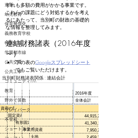
道新
ずれも多額の費用がかかる事業です。
これらの課題にどう対処するかを考え
幼児教育
るにあたって、当別町の財政の基礎的
保育無償化
な情報を整理してみます。
義務教育学校
連結財務諸表（2016年度
特別支援
～）
学園都市線
公共交通
下の表の
Googleスプレッドシート
でもご覧いただけます。
公共工事
コミュニティFM
教育
野外で算数
プレイパーク
不登校
ショートステイ