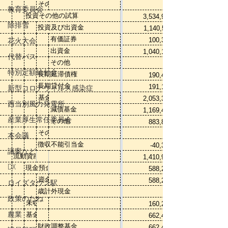
教育委員会
除排雪
花火大会
代替バス
特別定額給付金
新型コロナウィルス感染症
西当別風力発電所
産業厚生常任委員会
本会議
議案など
DX
ロイズタウン駅
政策のたね
農業