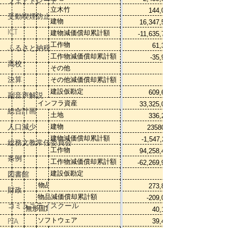
フェアトレード
受動喫煙防止
ICT
ふるさと納税
高校
決算
副音声解説
総合計画
人口減少
総務文教常任委員会
条例
図書館
財政
コミュニティスクール
PTA