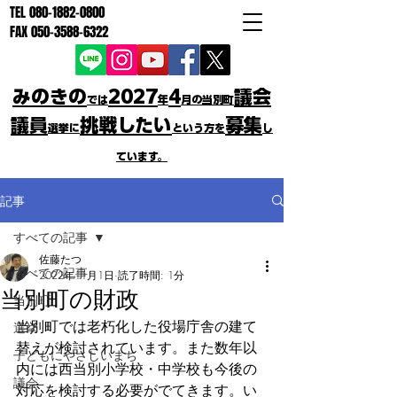
TEL
080-1882-0800
FAX
050-3588-6322
みのきの
2027
4
議会
では
年
月の当別町
議員
挑戦したい
募集
選挙に
という方を
し
ています。
記事
すべての記事
佐藤たつ
すべての記事
2022年11月1日
読了時間: 1分
当別町の財政
当別町
当別町では老朽化した役場庁舎の建て
選挙
替えが検討されています。また数年以
子どもにやさしいまち
内には西当別小学校・中学校も今後の
議会
対応を検討する必要がでてきます。い