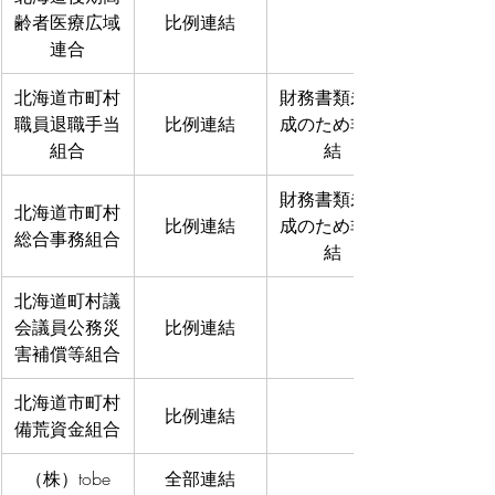
齢者医療広域
比例連結
連合
北海道市町村
財務書類未作
職員退職手当
比例連結
成のため非連
組合
結
財務書類未作
北海道市町村
比例連結
成のため非連
総合事務組合
結
北海道町村議
会議員公務災
比例連結
害補償等組合
北海道市町村
比例連結
備荒資金組合
（株）tobe
全部連結