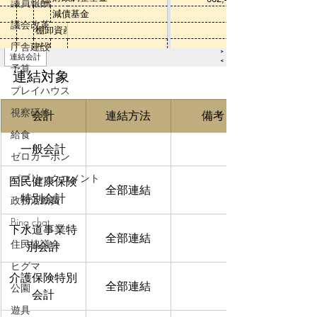
議員報酬
議会改革
庁舎建設
予算
連結対象
プレイハウス
視察研修
会計
連結方法
備考
給食
一般会計
ゼロカーボン
パブリックコメント
国民健康保険
全部連結
特別会計
政務活動費
Bing chat
下水道事業特
全部連結
住民協議会
別会計
ヒグマ
介護保険特別
全部連結
公園
会計
遊具