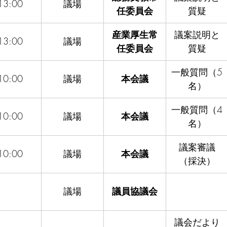
13:00
議場
任委員会
質疑
産業厚生常
議案説明と
13:00
議場
任委員会
質疑
一般質問（5
10:00
議場
本会議
名）
一般質問（4
10:00
議場
本会議
名）
議案審議
10:00
議場
本会議
（採決）
議場
議員協議会
議会だより