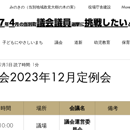
みのきの（当別地域政党大樹の木の実）
役場庁舎建設
More
7
4
議会議員
挑戦したい
年
月の当別町
選挙に
子どもにやさしいまち
議会
道新
幼児教育
保育
12月5日
読了時間: 1分
共交通
公共工事
コミュニティFM
教育
野外で算
会2023年12月定例会
フェアトレード
受動喫煙防止
ICT
ふるさと納税
​時間
​場所
​会議名
備考
口減少
総務文教常任委員会
条例
図書館
議会運営委
10:00
議場
員会