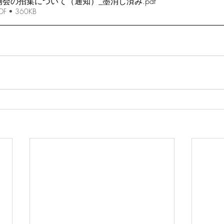
例会の招集について（通知）_墨消し済み
.pdf
 • 360KB