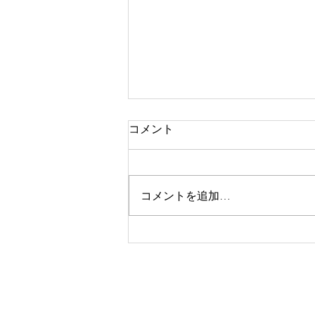
コメント
コメントを追加…
道の駅に期間限定ポップアッ
プストア誘致に1,500万円
【3月5日産業厚生常任委員
会】
子ども