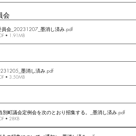
員会
会_20231207_墨消し済み
.pdf
 • 1.91MB
231205_墨消し済み
.pdf
 • 3.50MB
回当別町議会定例会を次のとおり招集する。_墨消し済み
.pdf
 • 28KB