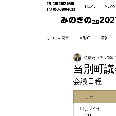
TEL 080-1882-0800
HOME
NEWS
FAX 050-3588-6322
みのきの
202
では
すべての記事
当別町
選挙
佐藤たつ
2023年
特別支援
学園都市線
公
当別町議
会議日程
不登校
ショートステイ
​月日
副音声解説
総合計画
人
11月27日
(月)