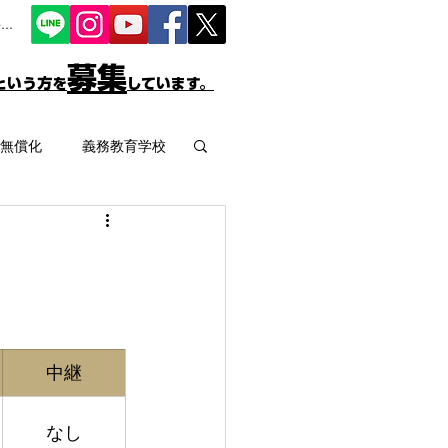
...
募集
という方を
しています。
無償化
義務教育学校
数
プレイパーク
高校
決算
中継
なし