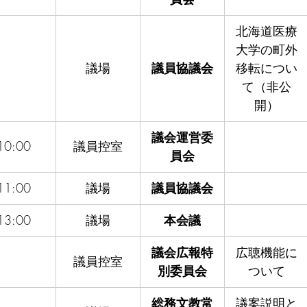
北海道医療
大学の町外
議場
議員協議会
移転につい
て（非公
開）
議会運営委
10:00
議員控室
員会
11:00
議場
議員協議会
13:00
議場
本会議
議会広報特
広聴機能に
議員控室
別委員会
ついて
総務文教常
議案説明と