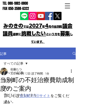
TEL
080-1882-0800
FAX
050-3588-6322
みのきの
2027
4
議会
では
年
月の当別町
議員
挑戦したい
募集
選挙に
という方を
し
ています。
記事
すべての記事
佐藤たつ
すべての記事
2024年4月12日
読了時間: 1分
当別町の不妊治療費助成制
当別町
度のご案内
選挙
子どもにやさしいまち
詳しくは
当別町WEBサイト
をご覧くだ
さい。
議会