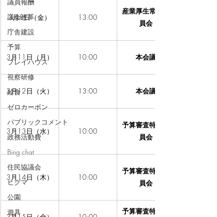
議員報酬
産業厚生常任委
議会改革
3月8日（金）
13:00
員会
庁舎建設
予算
3月11日（月）
10:00
本会議
プレイハウス
視察研修
3月12日（火）
13:00
本会議
給食
ゼロカーボン
パブリックコメント
予算審査特別委
3月13日（水）
10:00
政務活動費
員会
Bing chat
住民協議会
予算審査特別委
3月14日（木）
10:00
ヒグマ
員会
公園
予算審査特別委
遊具
3月15日（金）
10:00