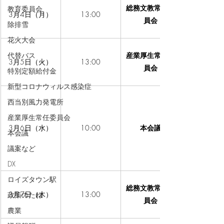
総務文教常任委
教育委員会
3月4日（月）
13:00
員会
除排雪
花火大会
代替バス
産業厚生常任委
3月5日（火）
13:00
員会
特別定額給付金
新型コロナウィルス感染症
西当別風力発電所
産業厚生常任委員会
3月6日（水）
10:00
本会議
本会議
議案など
DX
ロイズタウン駅
総務文教常任委
3月7日（木）
13:00
政策のたね
員会
農業