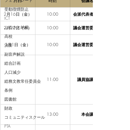
フェアトレード
月日
時刻
会議名
受動喫煙防止
2月16日（金）
10:00
会派代表者会議
ICT
ふるさと納税
2月22日（木）
10:00
議会運営委員会
高校
3月1日（金）
10:00
議会運営委員会
決算
副音声解説
総合計画
人口減少
11:00
議員協議会
総務文教常任委員会
条例
図書館
財政
13:00
本会議
コミュニティスクール
PTA