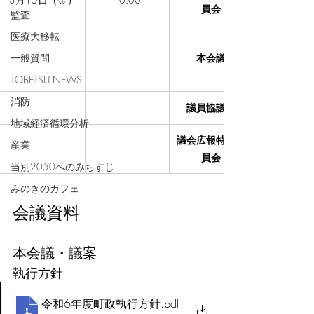
員会
監査
医療大移転
一般質問
本会議
TOBETSU NEWS
消防
議員協議会
地域経済循環分析
議会広報特別委
産業
員会
当別2050へのみちすじ
みのきのカフェ
会議資料
本会議・議案
執行方針
令和6年度町政執行方針
.pdf