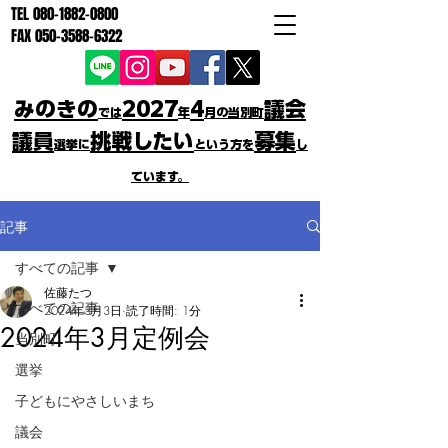
TEL
080-1882-0800
FAX
050-3588-6322
みのきの
2027
4
議会
では
年
月の当別町
議員
挑戦したい
募集
選挙に
という方を
し
ています。
記事
すべての記事
佐藤たつ
すべての記事
2024年3月3日
読了時間: 1分
2024年3月定例会
当別町
選挙
子どもにやさしいまち
議会