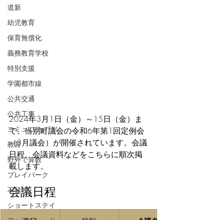
道新
幼児教育
保育無償化
義務教育学校
特別支援
学園都市線
公共交通
公共工事
2024年3月1日（金）～15日（金）ま
コミュニティFM
で、当別町議会の令和6年第1回定例会
（3月議会）が開催されています。会議
教育
日程、会議資料などをこちらに順次掲
野外で算数
載します。
プレイパーク
会議日程
不登校
ショートステイ