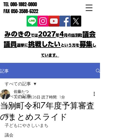
TEL
080-1882-0800
FAX
050-3588-6322
みのきの
2027
4
議会
では
年
月の当別町
議員
挑戦したい
募集
選挙に
という方を
し
ています。
記事
すべての記事
佐藤たつ
すべての記事
2025年3月26日
読了時間: 1分
当別町令和7年度予算審査
当別町
のまとめスライド
選挙
子どもにやさしいまち
議会