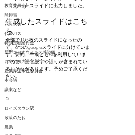
googleスライドに出力しました。
教育委員会
除排雪
生成したスライドはこち
花火大会
ら
代替バス
全部で105枚のスライドになったの
特別定額給付金
で、6つのgoogleスライドに分けていま
新型コロナウィルス感染症
す。要約、生成ともAIを利用していま
すので、誤字脱字や誤りが含まれてい
西当別風力発電所
るおそれがあります。予めご了承くだ
産業厚生常任委員会
さい。
本会議
議案など
DX
ロイズタウン駅
政策のたね
農業