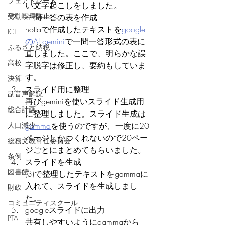
フェアトレード
い文字起こしをしました。
受動喫煙防止
一問一答の表を作成
nottaで作成したテキストを
google
ICT
のAI gemini
で一問一答形式の表に
ふるさと納税
直しました。ここで、明らかな誤
高校
字脱字は修正し、要約もしていま
す。
決算
スライド用に整理
副音声解説
再びgeminiを使いスライド生成用
総合計画
に整理しました。スライド生成は
人口減少
gamma
を使うのですが、一度に20
ページしかつくれないので20ペー
総務文教常任委員会
ジごとにまとめてもらいました。
条例
スライドを生成
図書館
(3)で整理したテキストをgammaに
入れて、スライドを生成しまし
財政
た。
コミュニティスクール
googleスライドに出力
PTA
共有しやすいようにgammaから