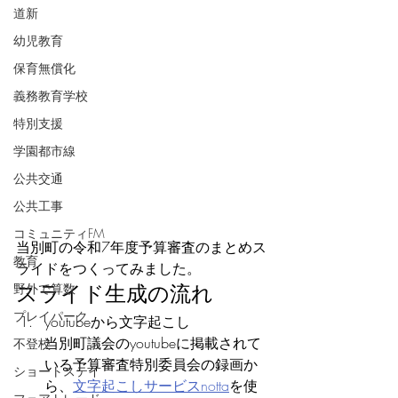
道新
幼児教育
保育無償化
義務教育学校
特別支援
学園都市線
公共交通
公共工事
コミュニティFM
当別町の令和7年度予算審査のまとめス
教育
ライドをつくってみました。
スライド生成の流れ
野外で算数
プレイパーク
youtubeから文字起こし
当別町議会のyoutubeに掲載されて
不登校
いる予算審査特別委員会の録画か
ショートステイ
ら、
文字起こしサービスnotta
を使