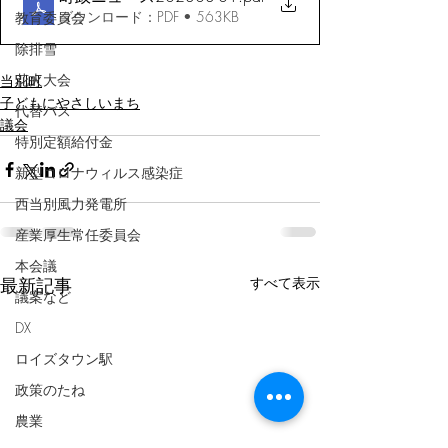
ダウンロード：PDF • 563KB
教育委員会
除排雪
花火大会
当別町
子どもにやさしいまち
代替バス
議会
特別定額給付金
新型コロナウィルス感染症
西当別風力発電所
産業厚生常任委員会
本会議
最新記事
すべて表示
議案など
DX
ロイズタウン駅
政策のたね
農業