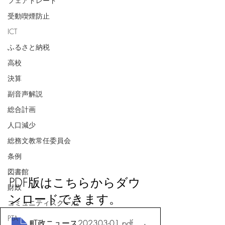
フェアトレード
受動喫煙防止
ICT
ふるさと納税
高校
決算
副音声解説
総合計画
人口減少
総務文教常任委員会
条例
図書館
PDF版はこちらからダウ
財政
ンロードできます。
コミュニティスクール
PTA
町政ニュース202303-01
.pdf