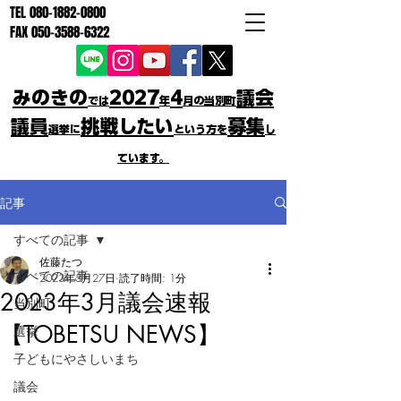
TEL
080-1882-0800
FAX
050-3588-6322
みのきの
2027
4
議会
では
年
月の当別町
議員
挑戦したい
募集
選挙に
という方を
し
ています。
記事
すべての記事
佐藤たつ
すべての記事
2023年3月27日
読了時間: 1分
2023年3月議会速報
当別町
【TOBETSU NEWS】
選挙
子どもにやさしいまち
議会